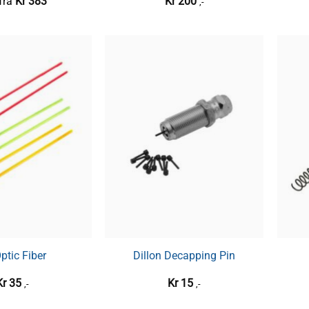
 fra
Kr
383
Kr
200
,-
ptic Fiber
Dillon Decapping Pin
Kr
35
Kr
15
,-
,-