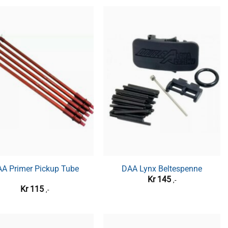
A Primer Pickup Tube
DAA Lynx Beltespenne
Kr
145
,-
Kr
115
,-