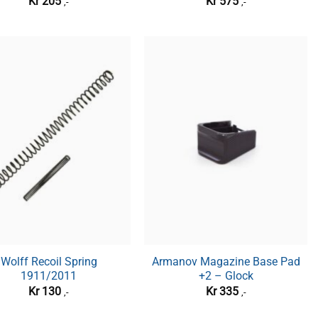
Kr
205
Kr
575
,-
,-
Wolff Recoil Spring
Armanov Magazine Base Pad
1911/2011
+2 – Glock
Kr
130
Kr
335
,-
,-