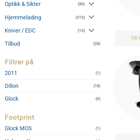
Optikk & Sikter
(90)
Hjemmelading
(315)
Kniver / EDC
(13)
SK
Tilbud
(28)
Filtrer på
2011
(1)
Dillon
(18)
Glock
(6)
Footprint
Glock MOS
(1)