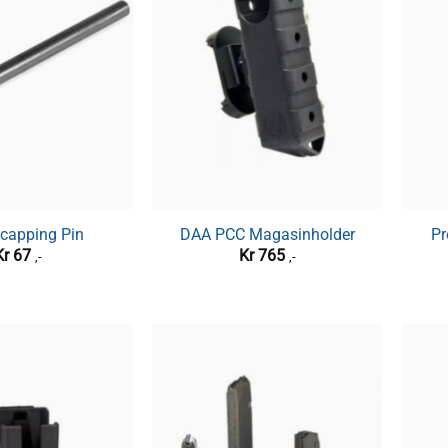
capping Pin
DAA PCC Magasinholder
Pr
Kr
67
Kr
765
,-
,-