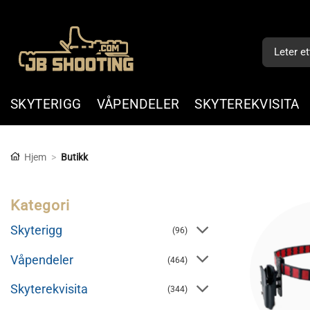
Skip
to
Søk
content
etter:
SKYTERIGG
VÅPENDELER
SKYTEREKVISITA
Hjem
>
Butikk
Kategori
Skyterigg
(96)
Våpendeler
(464)
Skyterekvisita
(344)