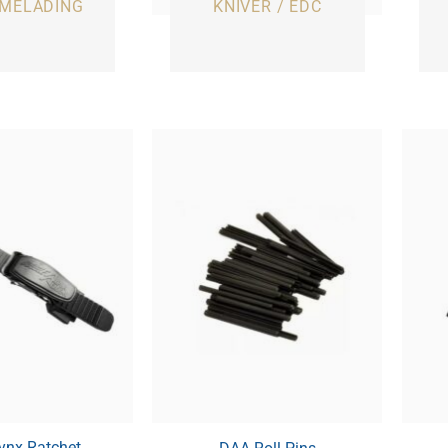
MELADING
KNIVER / EDC
ynx Ratchet