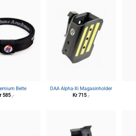
emium Belte
DAA Alpha-Xi Magasinholder
r
585
Kr
715
,-
,-