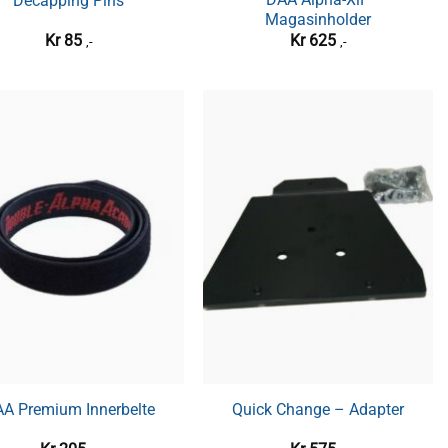
Decapping Pins
Magasinholder
Kr
85
Kr
625
,-
,-
A Premium Innerbelte
Quick Change – Adapter