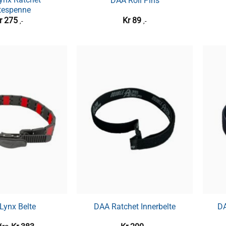
DAA Roll Pins
tespenne
r
275
Kr
89
,-
,-
Lynx Belte
DAA Ratchet Innerbelte
DA