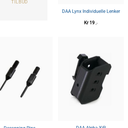
TILBUD
DAA Lynx Individuelle Lenker
Kr
19
,-
DAA Alpha-XiP