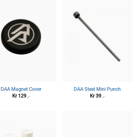
DAA Magnet Cover
DAA Steel Mini Punch
Kr
129
Kr
39
,-
,-