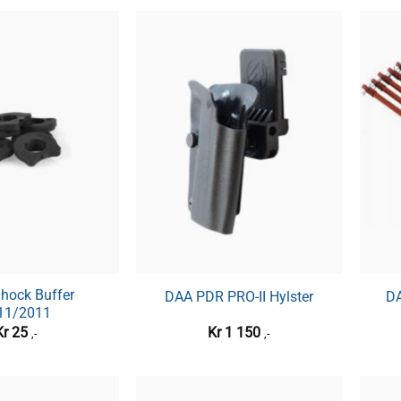
hock Buffer
DAA PDR PRO-II Hylster
DA
11/2011
Kr
25
Kr
1 150
,-
,-