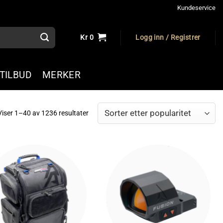
Kundeservice
Kr
0
Logg inn / Registrer
TILBUD
MERKER
Sortert
Viser 1–40 av 1236 resultater
etter
propularitet