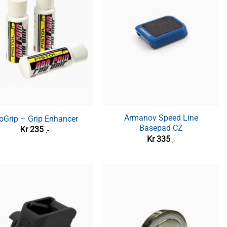
Armanov Speed Line
oGrip – Grip Enhancer
Basepad CZ
Kr
235
,-
Kr
335
,-