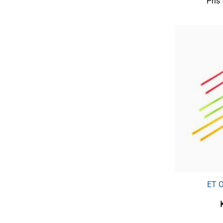
Pris
ET O