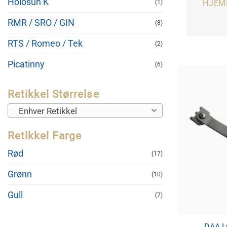
Holosun K
(1)
HJEM
RMR / SRO / GIN
(8)
RTS / Romeo / Tek
(2)
Picatinny
(6)
Retikkel Størrelse
Enhver Retikkel
Retikkel Farge
Rød
(17)
Grønn
(10)
Gull
(7)
DAA L