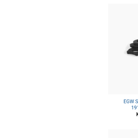
EGW S
19