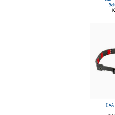
Bel
K
DAA 