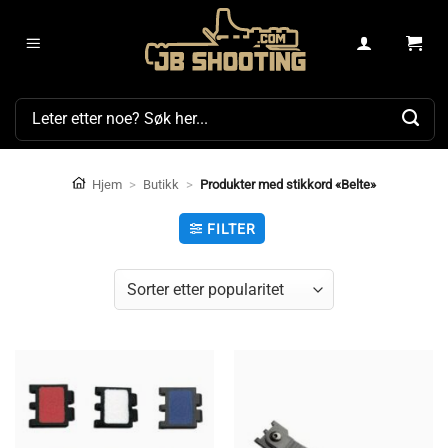
Skip
to
content
Søk
etter:
Hjem
>
Butikk
>
Produkter med stikkord «Belte»
FILTER