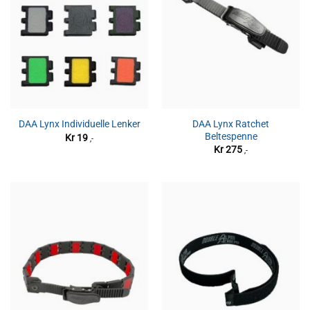
DAA Lynx Ratchet
DAA Lynx Individuelle Lenker
Beltespenne
Kr
19
,-
Kr
275
,-