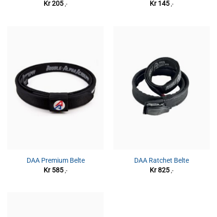
Kr
205
Kr
145
,-
,-
DAA Premium Belte
DAA Ratchet Belte
Kr
585
Kr
825
,-
,-