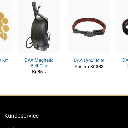
DAA Magnetic
CED Brass Squib
DA
DA
 Kit
DAA Lynx Belte
Belt Clip
Rod
Hø
Pris fra
Kr
383
Kr
85
Kr
295
K
,-
,-
Kundeservice