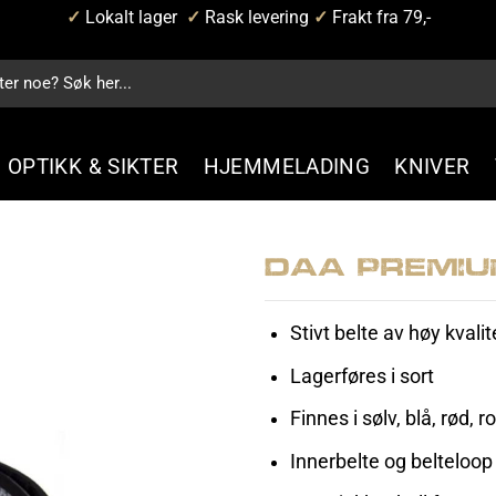
✓
Lokalt lager
✓
Rask levering
✓
Frakt fra 79,-
OPTIKK & SIKTER
HJEMMELADING
KNIVER
DAA Premiu
Stivt belte av høy kvalit
Lagerføres i sort
Finnes i sølv, blå, rød, r
Innerbelte og belteloop