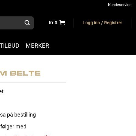
Kundeservice
Kr
0
Logg inn / Registrer
TILBUD
MERKER
m Belte
et
osa på bestilling
 følger med