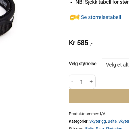
NB! Sjekk tabell for stør
Se størrelsetabell
Kr
585
,-
Velg størrelse
DAA Premium Belte antall
Produktnummer:
I/A
Kategorier:
Skyterigg
,
Belte
,
Skyter
Stikkord:
Belte
,
Rigg
,
Skyterigg