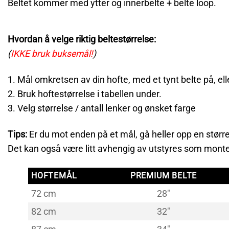
Beltet kommer med ytter og innerbelte + belte loop.
Hvordan å velge riktig beltestørrelse:
(
IKKE bruk buksemål!
)
1. Mål omkretsen av din hofte, med et tynt belte på, ell
2. Bruk hoftestørrelse i tabellen under.
3. Velg størrelse / antall lenker og ønsket farge
Tips:
Er du mot enden på et mål, gå heller opp en større
Det kan også være litt avhengig av utstyres som monte
HOFTEMÅL
PREMIUM BELTE
72 cm
28"
82 cm
32"