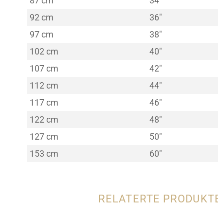
87 cm
34"
92 cm
36"
97 cm
38"
102 cm
40"
107 cm
42"
112 cm
44"
117 cm
46"
122 cm
48"
127 cm
50"
153 cm
60"
RELATERTE PRODUKT