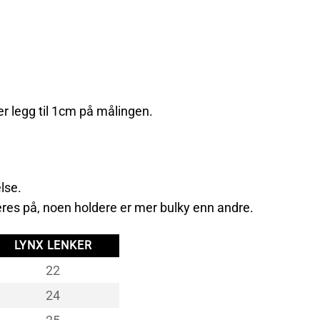
er legg til 1cm på målingen.
lse.
res på, noen holdere er mer bulky enn andre.
LYNX LENKER
22
24