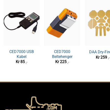
CED7000 USB
CED7000
DAA Dry-Fire
Kabel
Beltehenger
Kr
259
,-
Kr
85
Kr
225
,-
,-