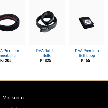
A EHP27
A Premium
DAA Deluxe
DAA Ratchet
DAA Premium
DAA Hammer
rselvern
Innerbelte
Magazine Pouch
Belte
Belt Loop
Kr
349
,-
r
Kr
1 249
205
Kr
Kr
359
825
Kr
65
,-
,-
,-
,-
,-
Min konto