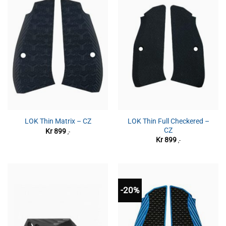
LOK Thin Full Checkered –
LOK Thin Matrix – CZ
CZ
Kr
899
,-
Kr
899
,-
-20%