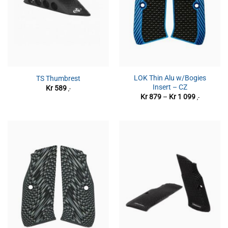
LOK Thin Alu w/Bogies
TS Thumbrest
Insert – CZ
Kr
589
,-
Prisområd
Kr
879
–
Kr
1 099
,-
Kr 879
til
Kr 1
099