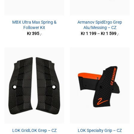
MBX Ultra Max Spring &
Armanov SpidErgo Grep
Follower Kit
Alu/Messing – CZ
Prisområ
Kr
395
Kr
1 199
–
Kr
1 599
,-
,-
Kr 1
199
til
Kr 1
599
LOK GridLOK Grep – CZ
LOK Specialty Grip – CZ