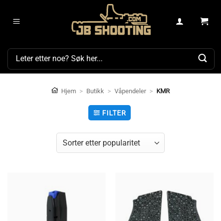
Skip
to
content
Søk
etter:
Hjem
>
Butikk
>
Våpendeler
>
KMR
FILTER