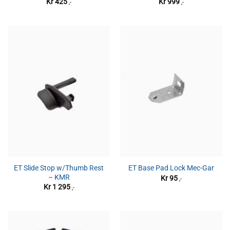
Kr
425
Kr
999
,-
,-
ET Slide Stop w/Thumb Rest
ET Base Pad Lock Mec-Gar
– KMR
Kr
95
,-
Kr
1 295
,-