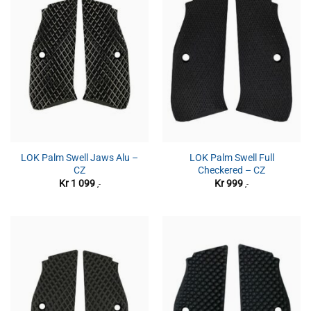
LOK Palm Swell Jaws Alu –
LOK Palm Swell Full
CZ
Checkered – CZ
Kr
1 099
Kr
999
,-
,-