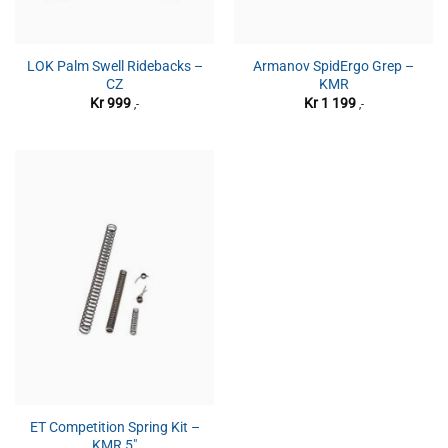
LOK Palm Swell Ridebacks –
Armanov SpidErgo Grep –
CZ
KMR
Kr
999
Kr
1 199
,-
,-
ET Competition Spring Kit –
KMR 5″