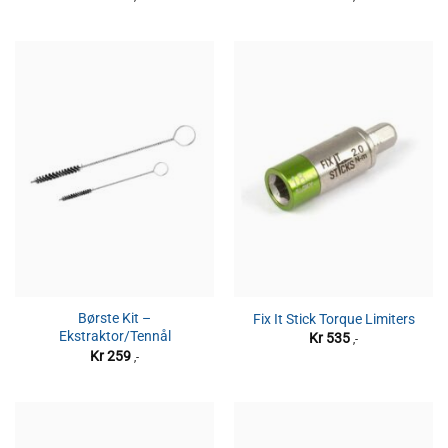
Børste Kit –
Fix It Stick Torque Limiters
Ekstraktor/Tennål
Kr
535
,-
Kr
259
,-