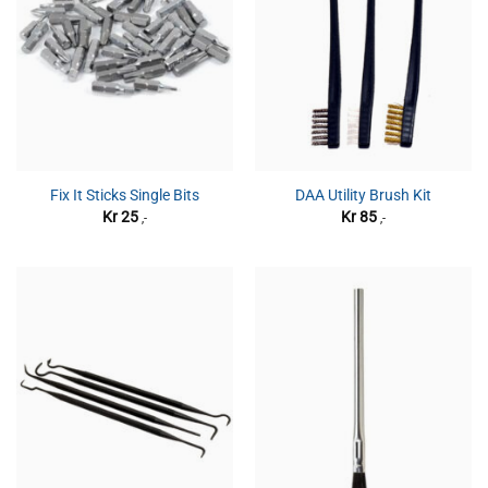
Fix It Sticks Single Bits
DAA Utility Brush Kit
Kr
25
Kr
85
,-
,-