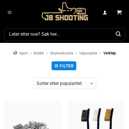
Skip
to
content
Søk
etter:
Hjem
>
Butikk
>
Skyterekvisita
>
Våpenpleie
>
Verktøy
FILTER