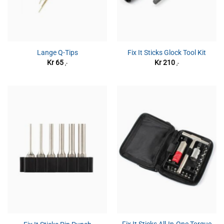
Lange Q-Tips
Fix It Sticks Glock Tool Kit
Kr
65
Kr
210
,-
,-