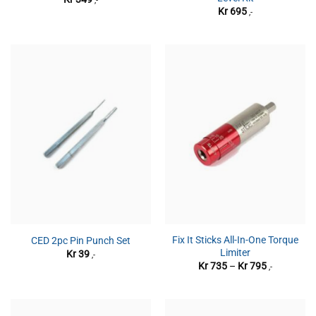
Kr
695
,-
Fix It Sticks All-In-One Torque
CED 2pc Pin Punch Set
Limiter
Kr
39
,-
Prisområde
Kr
735
–
Kr
795
,-
Kr 735
til
Kr 795