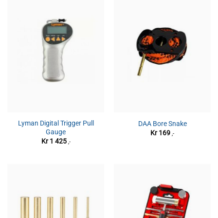
Lyman Digital Trigger Pull
DAA Bore Snake
Gauge
Kr
169
,-
Kr
1 425
,-