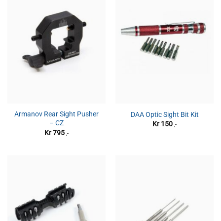
Armanov Rear Sight Pusher
DAA Optic Sight Bit Kit
– CZ
Kr
150
,-
Kr
795
,-