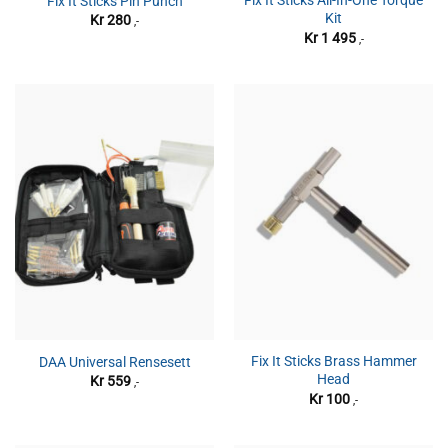
Fix It Sticks All-In-One Torque
Fix It Sticks Pin Punch
Kit
Kr
280
,-
Kr
1 495
,-
Fix It Sticks Brass Hammer
DAA Universal Rensesett
Head
Kr
559
,-
Kr
100
,-