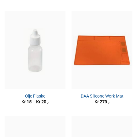
Olje Flaske
DAA Silicone Work Mat
Prisområde:
Kr
15
–
Kr
20
Kr
279
,-
,-
Kr 15
til
Kr 20