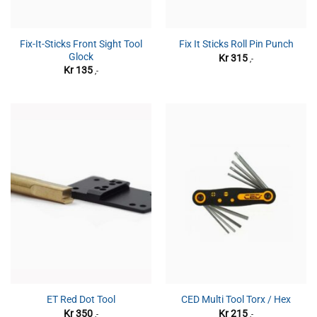
Fix-It-Sticks Front Sight Tool
Fix It Sticks Roll Pin Punch
Glock
Kr
315
,-
Kr
135
,-
ET Red Dot Tool
CED Multi Tool Torx / Hex
Kr
350
Kr
215
,-
,-