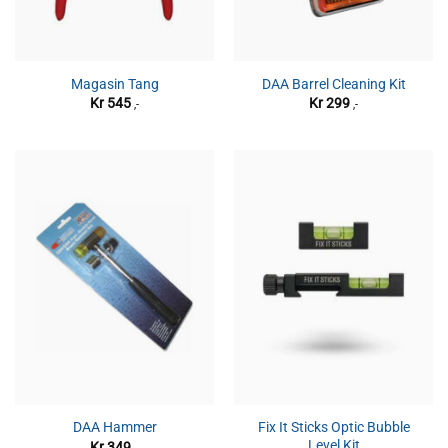
Magasin Tang
DAA Barrel Cleaning Kit
Kr
545
Kr
299
,-
,-
Fix It Sticks Optic Bubble
DAA Hammer
Level Kit
Kr
349
,-