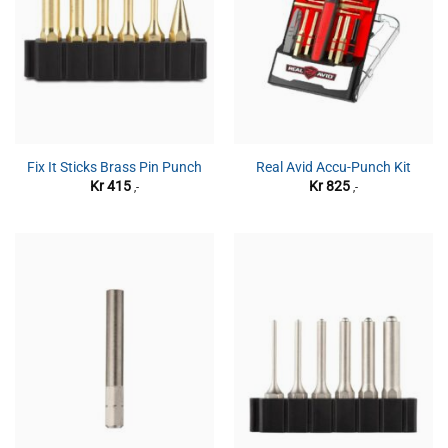
Fix It Sticks Brass Pin Punch
Real Avid Accu-Punch Kit
Kr
415
Kr
825
,-
,-