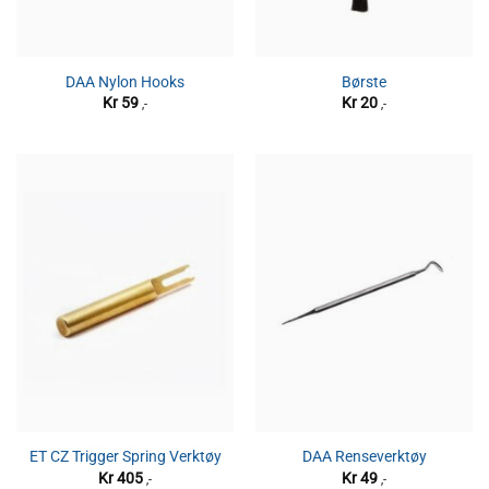
DAA Nylon Hooks
Børste
Kr
59
Kr
20
,-
,-
ET CZ Trigger Spring Verktøy
DAA Renseverktøy
Kr
405
Kr
49
,-
,-