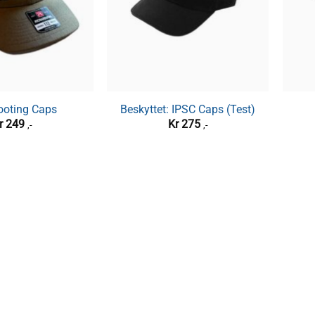
ooting Caps
Beskyttet: IPSC Caps (Test)
r
249
Kr
275
,-
,-