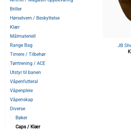
Briller
Hørselvern / Beskyttelse
Klær
Målmateriell
Range Bag
JB Sh
K
Timere / Tilbehør
Tørrtrening / ACE
Utstyr til banen
Våpenfutteral
Våpenpleie
Våpenskap
Diverse
Bøker
Caps / Klær