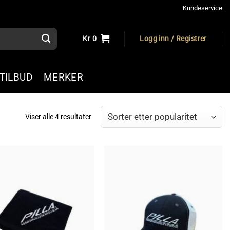
Kundeservice
Kr
0
Logg inn / Registrer
TILBUD
MERKER
Sortert
Viser alle 4 resultater
etter
propularitet