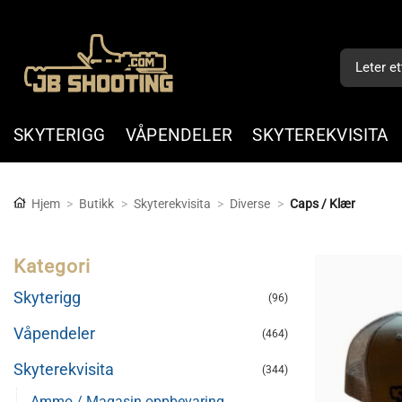
Skip
to
Søk
content
etter:
SKYTERIGG
VÅPENDELER
SKYTEREKVISITA
Hjem
>
Butikk
>
Skyterekvisita
>
Diverse
>
Caps / Klær
Kategori
Skyterigg
(96)
Våpendeler
(464)
Skyterekvisita
(344)
Ammo / Magasin oppbevaring