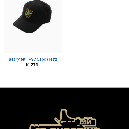
Beskyttet: IPSC Caps (Test)
Kr
275
,-