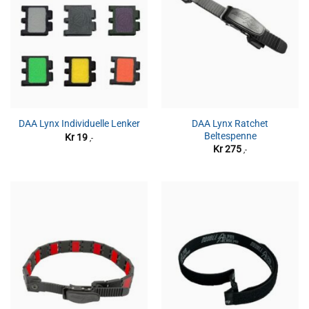
DAA Lynx Ratchet
DAA Lynx Individuelle Lenker
Beltespenne
Kr
19
,-
Kr
275
,-