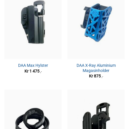
DAA X-Ray Aluminium
DAA Max Hylster
Magasinholder
Kr
1 475
,-
Kr
875
,-