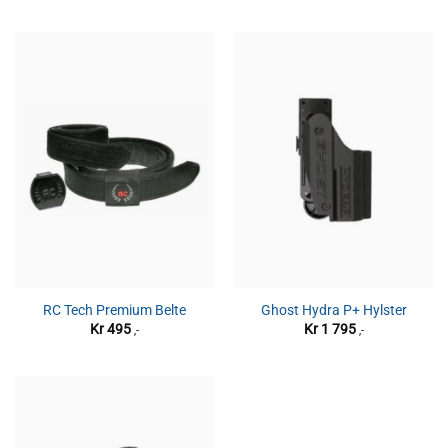
RC Tech Premium Belte
Ghost Hydra P+ Hylster
Kr
495
Kr
1 795
,-
,-