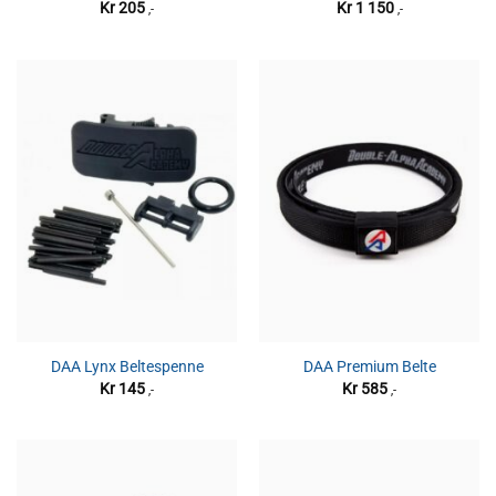
Kr
205
Kr
1 150
,-
,-
DAA Lynx Beltespenne
DAA Premium Belte
Kr
145
Kr
585
,-
,-