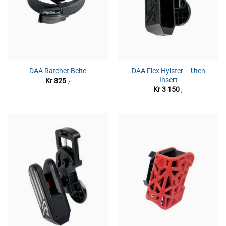
DAA Flex Hylster – Uten
DAA Ratchet Belte
Insert
Kr
825
,-
Kr
3 150
,-