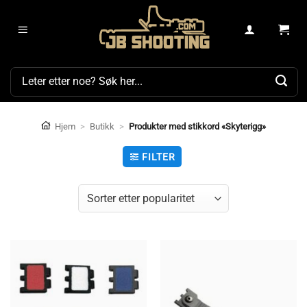
Skip
to
content
Søk
etter:
Hjem
>
Butikk
>
Produkter med stikkord «Skyterigg»
FILTER