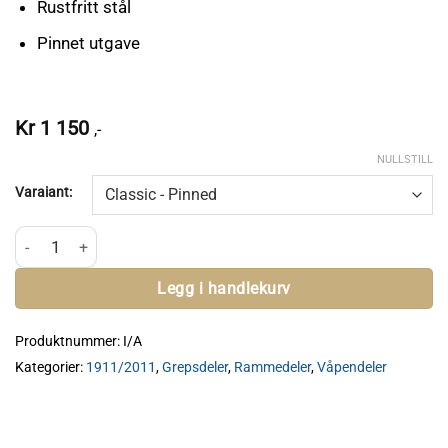
Rustfritt stål
Pinnet utgave
Kr
1 150
,-
NULLSTILL
Varaiant:
Cheely 1911/2011 Beavertail antall
Legg i handlekurv
Produktnummer:
I/A
Kategorier:
1911/2011
,
Grepsdeler
,
Rammedeler
,
Våpendeler