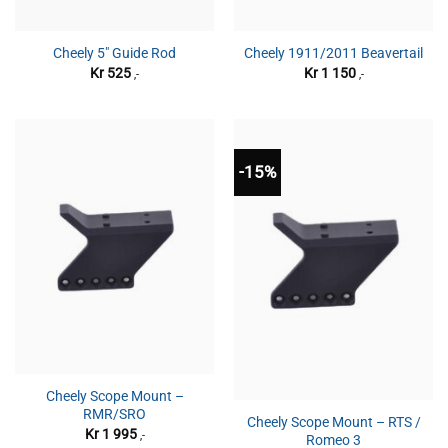
Cheely 5″ Guide Rod
Cheely 1911/2011 Beavertail
Kr
525
Kr
1 150
,-
,-
-15%
Utsolgt
Cheely Scope Mount –
RMR/SRO
Cheely Scope Mount – RTS /
Kr
1 995
,-
Romeo 3