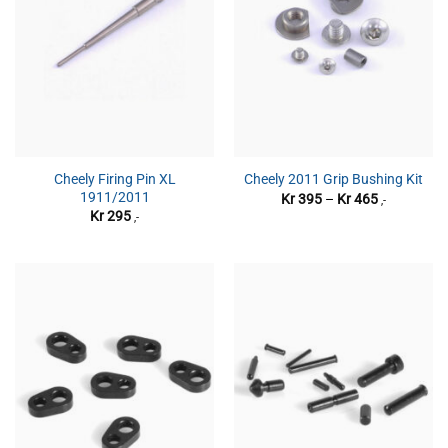
Cheely Firing Pin XL
Cheely 2011 Grip Bushing Kit
1911/2011
Prisområde
Kr
395
–
Kr
465
,-
Kr 395
Kr
295
,-
til
Kr 465