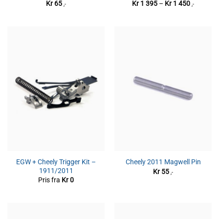
Prisområ
Kr
65
Kr
1 395
–
Kr
1 450
,-
,-
Kr 1
395
til
Kr 1
450
EGW + Cheely Trigger Kit –
Cheely 2011 Magwell Pin
1911/2011
Kr
55
,-
Pris fra
Kr
0