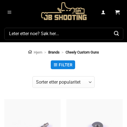
Skip
to
content
Søk
etter:
Hjem
>
Brands
>
Cheely Custom Guns
FILTER