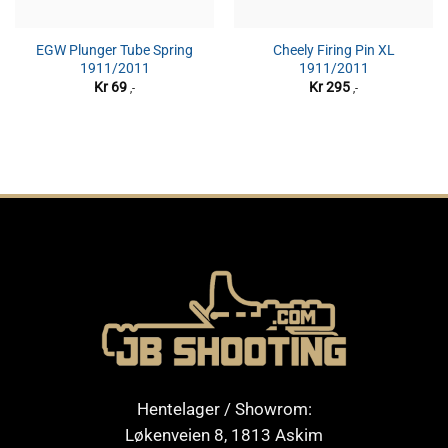
EGW Plunger Tube Spring
Cheely Firing Pin XL
1911/2011
1911/2011
Kr
69
Kr
295
,-
,-
Hentelager / Showrom:
Løkenveien 8, 1813 Askim