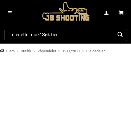
Skip
to
content
Søk
etter:
Hjem
>
Butikk
>
Våpendeler
>
1911/2011
>
Sleidedeler