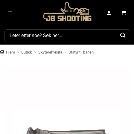
Skip
to
content
Søk
etter:
Hjem
>
Butikk
>
Skyterekvisita
>
Utstyr til banen