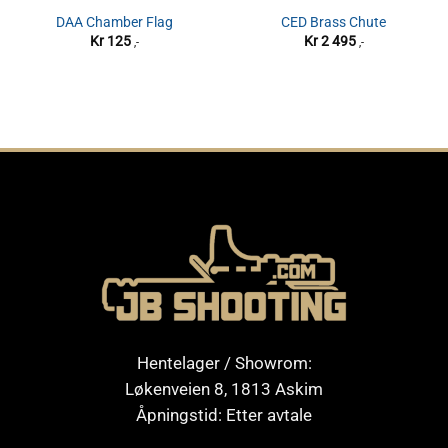
DAA Chamber Flag
CED Brass Chute
Kr
125
Kr
2 495
,-
,-
Hentelager / Showrom:
Løkenveien 8, 1813 Askim
Åpningstid: Etter avtale