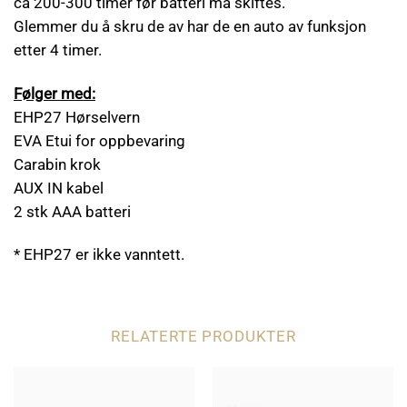
ca 200-300 timer før batteri må skiftes.
Glemmer du å skru de av har de en auto av funksjon
etter 4 timer.
Følger med:
EHP27 Hørselvern
EVA Etui for oppbevaring
Carabin krok
AUX IN kabel
2 stk AAA batteri
* EHP27 er ikke vanntett.
RELATERTE PRODUKTER