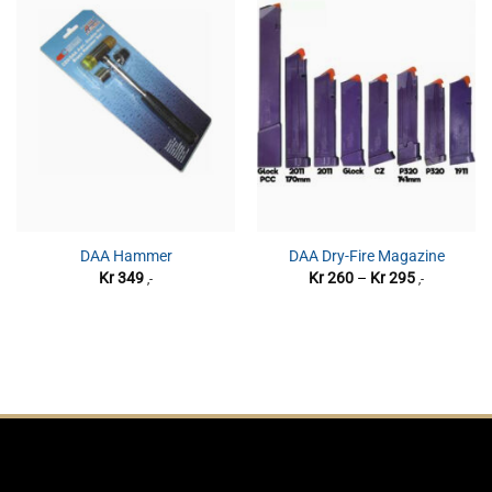
DAA Hammer
DAA Dry-Fire Magazine
Prisområde
Kr
349
Kr
260
–
Kr
295
,-
,-
Kr 260
til
Kr 295