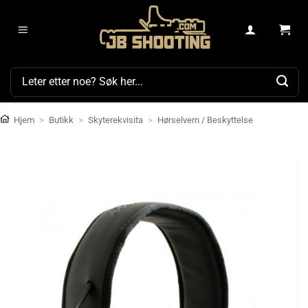
Skip
to
content
Søk
etter:
Hjem
>
Butikk
>
Skyterekvisita
>
Hørselvern / Beskyttelse