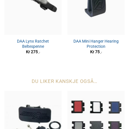
DAA Lynx Ratchet
DAA Mini Hanger Hearing
Beltespenne
Protection
Kr
275
Kr
75
,-
,-
DU LIKER KANSKJE OGSÅ…