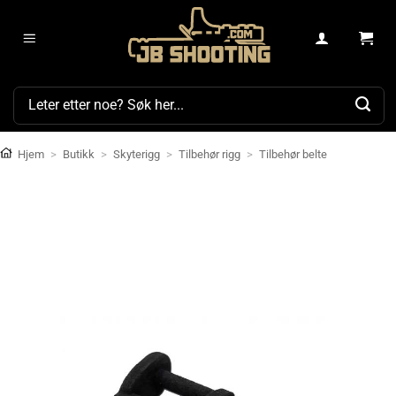
Skip
to
content
Søk
etter:
Hjem
>
Butikk
>
Skyterigg
>
Tilbehør rigg
>
Tilbehør belte