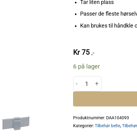
Tar liten plass
Passer de fleste hørsel
Kan brukes til håndkle 
Kr
75
,-
6 på lager
DAA Mini Hanger Hearing P
Produktnummer:
DAA104093
Kategorier:
Tilbehør belte
,
Tilbehør