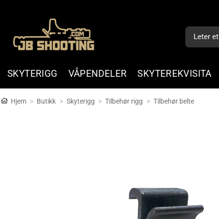
Skip
to
Søk
content
etter:
SKYTERIGG
VÅPENDELER
SKYTEREKVISITA
Hjem
>
Butikk
>
Skyterigg
>
Tilbehør rigg
>
Tilbehør belte