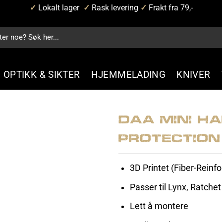
✓
Lokalt lager
✓
Rask levering
✓
Frakt fra 79,-
OPTIKK & SIKTER
HJEMMELADING
KNIVER
DAA Mini H
Protection
3D Printet (Fiber-Reinf
Passer til Lynx, Ratche
Lett å montere