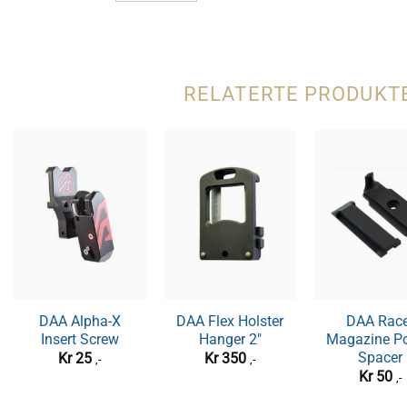
RELATERTE PRODUKT
DAA Alpha-X
DAA Flex Holster
DAA Race
Insert Screw
Hanger 2″
Magazine P
Spacer
Kr
25
Kr
350
,-
,-
Kr
50
,-