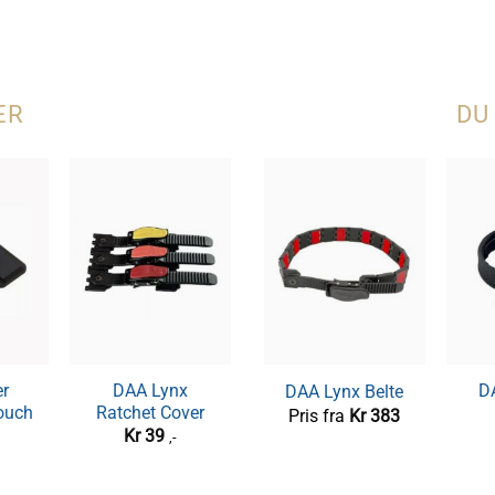
ER
DU
r
DAA Lynx
DAA Lynx
D
DAA Lynx Belte
IPSC
ouch
Ratchet Cover
Beltespenne
Pris fra
Kr
383
Kr
39
Kr
145
,-
,-