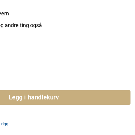
vern
og andre ting også
rotection antall
Legg i handlekurv
 rigg