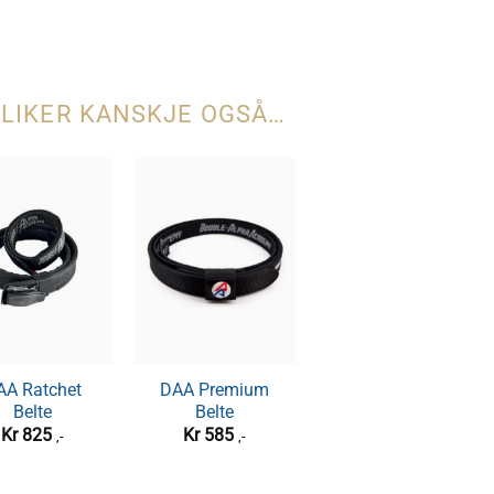
 LIKER KANSKJE OGSÅ…
AA Ratchet
DAA Flex Holster
DAA Premium
ET Dust Cover for
 Belt Loop
Belte
– Spare Slide-
Belte
pistol
Kr
85
,-
Lock Teeth
Kr
825
Kr
585
Kr
69
,-
,-
,-
Kr
105
,-