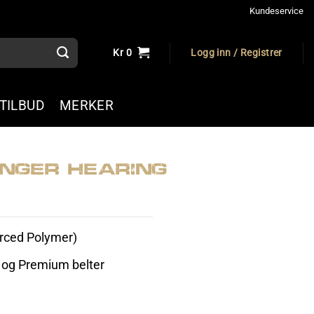
Kundeservice
Kr
0
Logg inn / Registrer
TILBUD
MERKER
anger Hearing
orced Polymer)
t og Premium belter