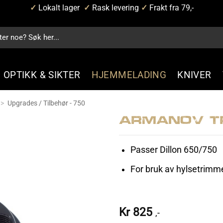
✓
Lokalt lager
✓
Rask levering
✓
Frakt fra 79,-
OPTIKK & SIKTER
HJEMMELADING
KNIVER
>
Upgrades / Tilbehør - 750
Armanov T
Passer Dillon 650/750
For bruk av hylsetrimm
Kr
825
,-