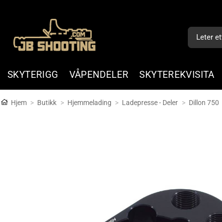
Skip
to
Søk
content
etter:
SKYTERIGG
VÅPENDELER
SKYTEREKVISITA
Hjem
>
Butikk
>
Hjemmelading
>
Ladepresse - Deler
>
Dillon 750