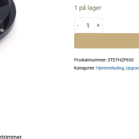
1 på lager
Armanov Trim Toolhead 65
Produktnummer:
STDTHZP650
Kategorier:
Hjemmelading
,
Upgrad
setrimmer.