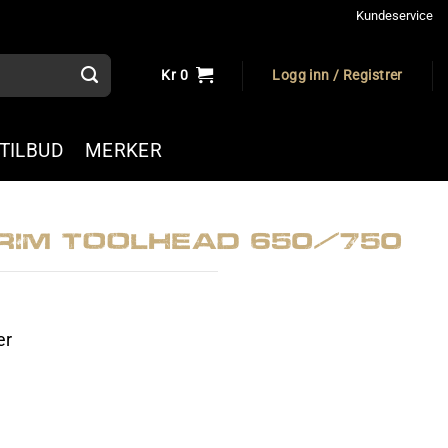
Kundeservice
Kr
0
Logg inn / Registrer
TILBUD
MERKER
rim Toolhead 650/750
er