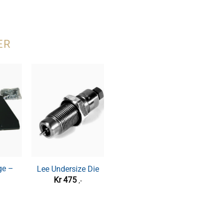
ER
ge –
ET Dillon Pick-up
Lee Undersize Die
InLin
Tube Clips
Kr
475
,-
Kr
15
,-