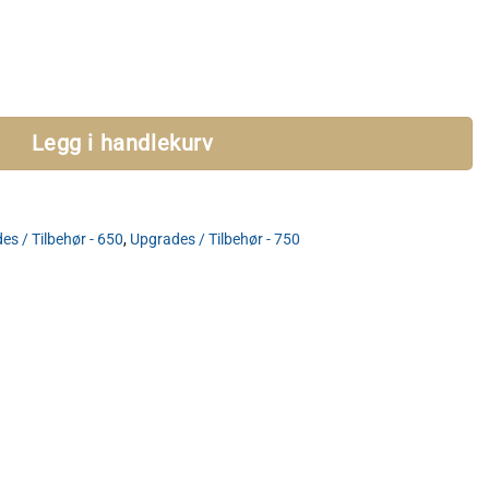
0/750 antall
Legg i handlekurv
es / Tilbehør - 650
,
Upgrades / Tilbehør - 750