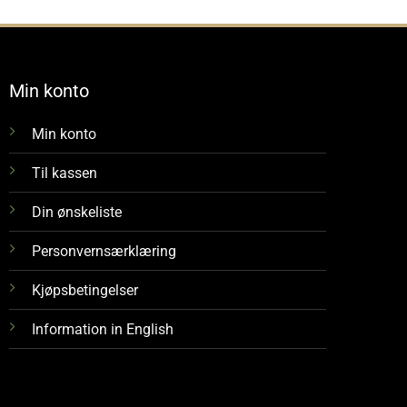
Kr 1
799
Min konto
Min konto
Til kassen
Din ønskeliste
Personvernsærklæring
Kjøpsbetingelser
Information in English