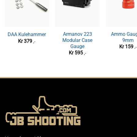
Armanov 223
Ammo Gaug
DAA Kulehammer
Modular Case
9mm
Kr
379
,-
Gauge
Kr
159
,-
Kr
595
,-