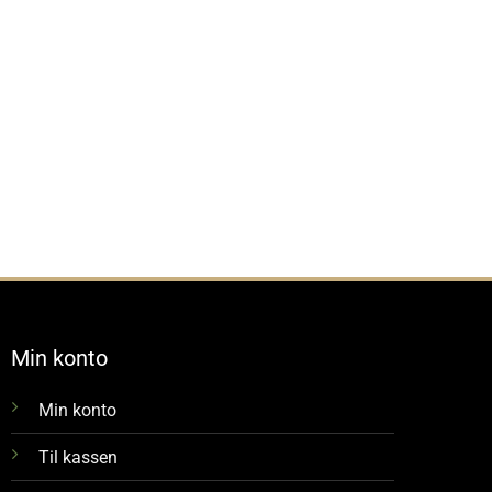
Reloading
AOL Checker For
DAA Hex Key Set
Scale
Armanov Gauge
Kr
195
,-
r
1 099
Kr
50
,-
,-
Min konto
Min konto
Til kassen