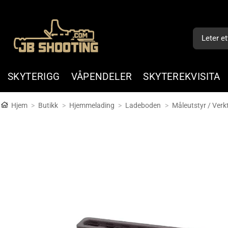
Skip
to
Søk
content
etter:
SKYTERIGG
VÅPENDELER
SKYTEREKVISITA
Hjem
>
Butikk
>
Hjemmelading
>
Ladeboden
>
Måleutstyr / Verk