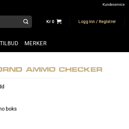
Kundeservice
Kr
0
Logg inn / Registrer
TILBUD
MERKER
0rnd Ammo Checker
dd
mmo boks