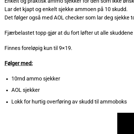
Enkelt og praktisk ammo sjekker for den som ikke ønsk
Lar det kjapt og enkelt sjekke ammoen på 10 skudd.
Det følger også med AOL checker som lar deg sjekke to
Fjærbelastet topp gjør at du fort løfter ut alle skudden
Finnes foreløpig kun til 9×19.
Følger med:
10rnd ammo sjekker
AOL sjekker
Lokk for hurtig overføring av skudd til ammoboks