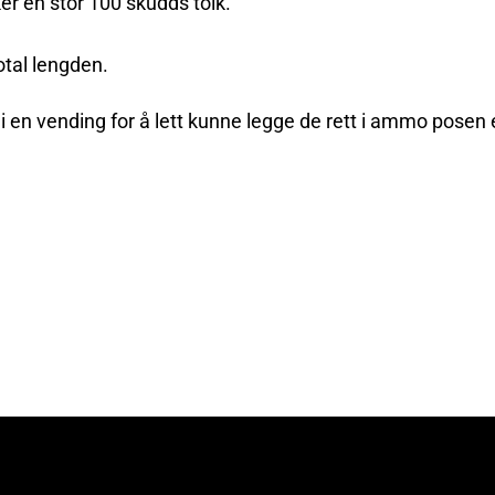
er en stor 100 skudds tolk.
tal lengden.
e i en vending for å lett kunne legge de rett i ammo posen 