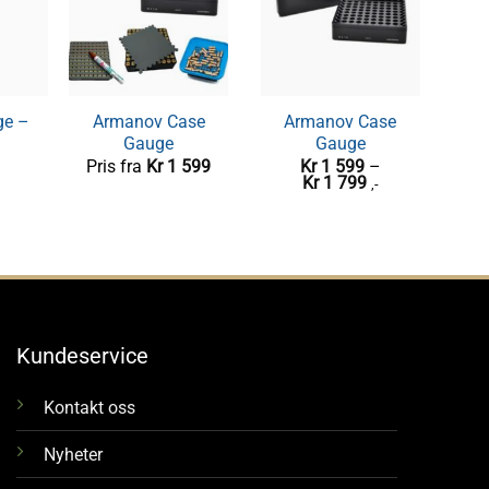
e –
Armanov Case
InLine Powder
Armanov Case
DAA 
Gauge
Measure Stand
Gauge
Pris fra
Kr
1 599
Kr
Kr
1 499
1 599
–
K
,-
Prisområde:
Kr
1 799
,-
Kr 1
599
til
Kr 1
799
Kundeservice
Kontakt oss
Nyheter