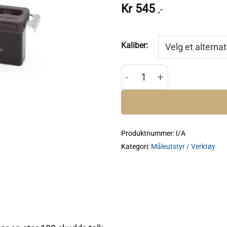
Kr
545
,-
Kaliber:
Armanov 10rnd Ammo Chec
Produktnummer:
I/A
Kategori:
Måleutstyr / Verktøy