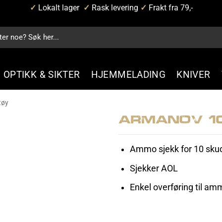
✓
Lokalt lager
✓
Rask levering
✓
Frakt fra 79,-
OPTIKK & SIKTER
HJEMMELADING
KNIVER
tøy
Armanov 1
Ammo sjekk for 10 sku
Sjekker AOL
Enkel overføring til a