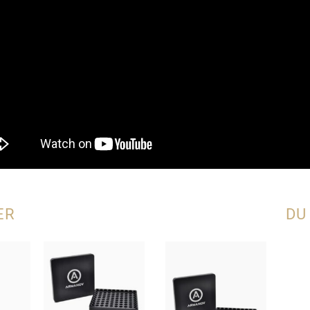
ER
DU