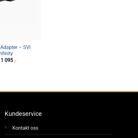
 Adapter – SVI
nfinity
r
1 095
,-
Kundeservice
Kontakt oss