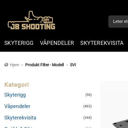
Skip
to
Søk
content
etter:
SKYTERIGG
VÅPENDELER
SKYTEREKVISITA
Hjem
>
Produkt Filter - Modell
>
SVI
Kategori
Skyterigg
(96)
Våpendeler
(465)
Skyterekvisita
(344)