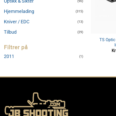
Optikk & Sikter
(90)
Hjemmelading
(315)
Kniver / EDC
(13)
Tilbud
(29)
TS Optic
I
Filtrer på
K
2011
(1)