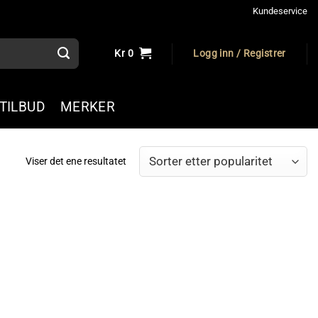
Kundeservice
Kr
0
Logg inn / Registrer
TILBUD
MERKER
Viser det ene resultatet