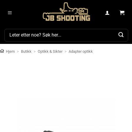
Skip
to
content
Søk
etter:
Hjem
>
Butikk
>
Optikk & Sikter
>
Adapter optikk