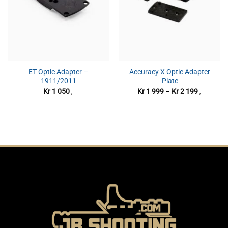
ET Optic Adapter –
Accuracy X Optic Adapter
1911/2011
Plate
Prisområ
Kr
1 050
Kr
1 999
–
Kr
2 199
,-
,-
Kr 1
999
til
Kr 2
199