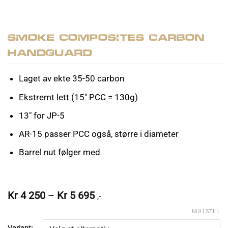
Smoke Composites Carbon
Handguard
Laget av ekte 35-50 carbon
Ekstremt lett (15″ PCC = 130g)
13″ for JP-5
AR-15 passer PCC også, større i diameter
Barrel nut følger med
Prisområde:
Kr
4 250
–
Kr
5 695
,-
Kr 4
NULLSTILL
250
til
Variant: