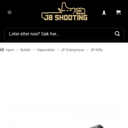
Skip
to
content
Søk
etter:
Hjem
>
Butikk
>
Våpendeler
>
JP Enterprises
>
JP Rifle