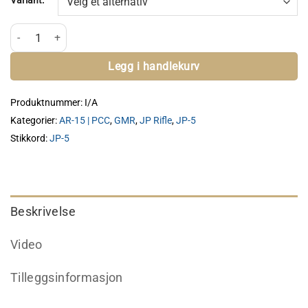
Kr 5
695
Smoke Composites Carbon Handguard antall
Legg i handlekurv
Produktnummer:
I/A
Kategorier:
AR-15 | PCC
,
GMR
,
JP Rifle
,
JP-5
Stikkord:
JP-5
Beskrivelse
Video
Tilleggsinformasjon