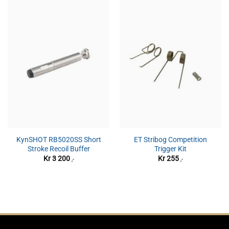
KynSHOT RB5020SS Short
ET Stribog Competition
Stroke Recoil Buffer
Trigger Kit
Kr
3 200
Kr
255
,-
,-