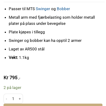
Passer til MTS
Swinger
og
Bobber
Metall arm med fjærbelasting som holder metall
plater på plass under bevegelse
Plate kjøpes i tillegg
Swinger og bobber kan ha opptil 2 armer
Laget av AR500 stål
Vekt:
1.1kg
Kr
795
,-
2 på lager
MTS Swinger/Bobber Arm Metal Plate antall