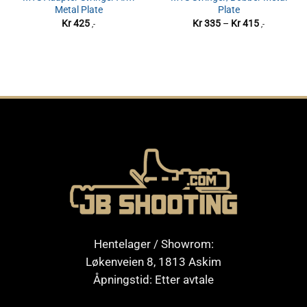
Metal Plate
Plate
Prisområde
Kr
425
Kr
335
–
Kr
415
,-
,-
Kr 335
til
Kr 415
Hentelager / Showrom:
Løkenveien 8, 1813 Askim
Åpningstid: Etter avtale