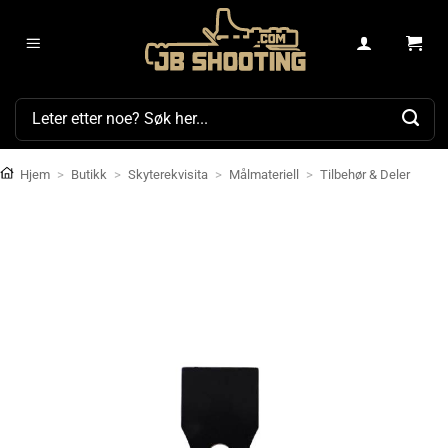
Skip
to
content
Søk
etter:
Hjem
>
Butikk
>
Skyterekvisita
>
Målmateriell
>
Tilbehør & Deler