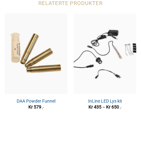
RELATERTE PRODUKTER
DAA Powder Funnel
InLine LED Lys kit
Prisområde
Kr
579
Kr
435
–
Kr
650
,-
,-
Kr 435
til
Kr 650