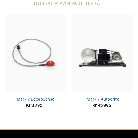
DU LIKER KANSKJE OGSÅ…
Mark 7 DecapSense
Mark 7 Autodrive
Kr
3 795
Kr
45 995
,-
,-