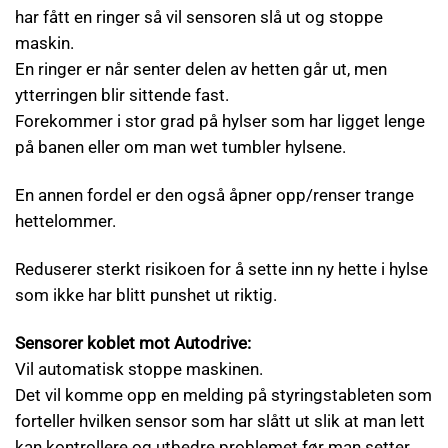
har fått en ringer så vil sensoren slå ut og stoppe
maskin.
En ringer er når senter delen av hetten går ut, men
ytterringen blir sittende fast.
Forekommer i stor grad på hylser som har ligget lenge
på banen eller om man wet tumbler hylsene.
En annen fordel er den også åpner opp/renser trange
hettelommer.
Reduserer sterkt risikoen for å sette inn ny hette i hylse
som ikke har blitt punshet ut riktig.
Sensorer koblet mot Autodrive:
Vil automatisk stoppe maskinen.
Det vil komme opp en melding på styringstableten som
forteller hvilken sensor som har slått ut slik at man lett
kan kontrollere og utbedre problemet før man setter