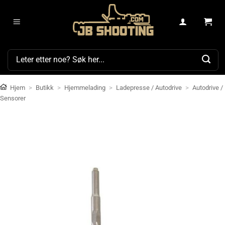
Skip
to
content
Søk
etter:
Hjem
>
Butikk
>
Hjemmelading
>
Ladepresse / Autodrive
>
Autodrive /
Sensorer