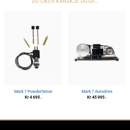
DU LIKER KANSKJE OGSÅ…
Mark 7 PowderSense
Mark 7 Autodrive
Kr
4 695
Kr
45 995
,-
,-