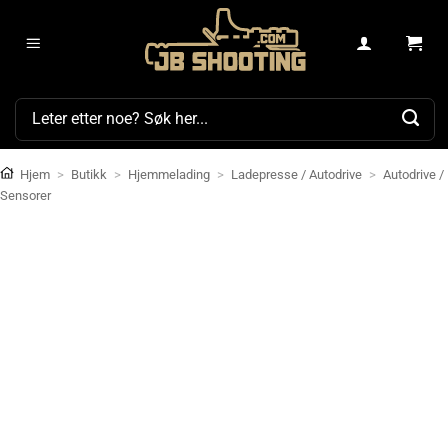
Skip
to
content
Søk
etter:
Hjem
>
Butikk
>
Hjemmelading
>
Ladepresse / Autodrive
>
Autodrive /
Sensorer