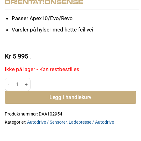
OrientationSense
Passer Apex10/Evo/Revo
Varsler på hylser med hette feil vei
Kr
5 995
,-
Ikke på lager - Kan restbestilles
Mark 7 Primer OrientationSense antall
Legg i handlekurv
Produktnummer:
DAA102954
Kategorier:
Autodrive / Sensorer
,
Ladepresse / Autodrive