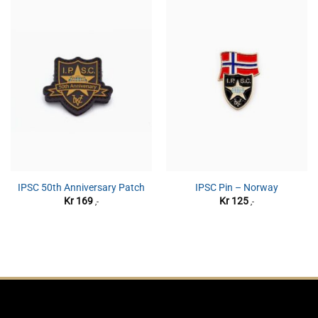
IPSC 50th Anniversary Patch
IPSC Pin – Norway
Kr
169
Kr
125
,-
,-