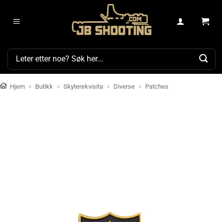
Skip
to
content
Søk
etter:
Hjem
>
Butikk
>
Skyterekvisita
>
Diverse
>
Patches