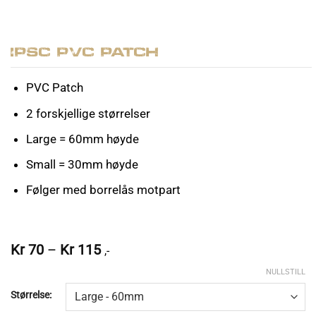
IPSC PVC Patch
PVC Patch
2 forskjellige størrelser
Large = 60mm høyde
Small = 30mm høyde
Følger med borrelås motpart
Prisområde:
Kr
70
–
Kr
115
,-
Kr 70
NULLSTILL
til
Kr 115
Størrelse: