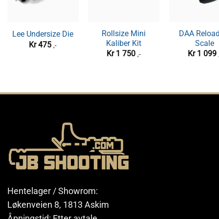
Rollsize Mini
DAA Reload
Lee Undersize Die
Kaliber Kit
Scale
Kr
475
,-
Kr
1 750
Kr
1 099
,-
Hentelager / Showrom:
Løkenveien 8, 1813 Askim
Åpningstid: Etter avtale