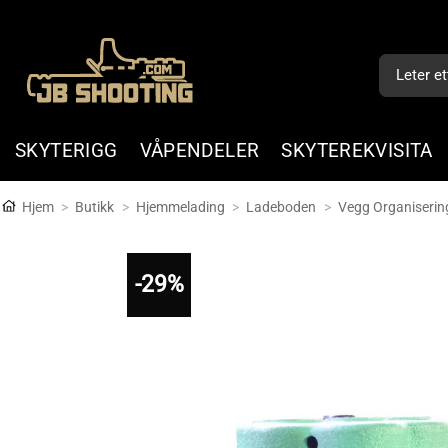
Skip
to
Søk
content
etter:
SKYTERIGG
VÅPENDELER
SKYTEREKVISITA
Hjem
>
Butikk
>
Hjemmelading
>
Ladeboden
>
Vegg Organiserin
-29%