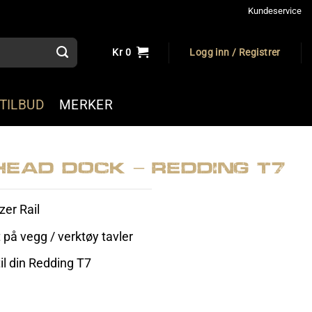
Kundeservice
Kr
0
Logg inn / Registrer
TILBUD
MERKER
head Dock – Redding T7
zer Rail
på vegg / verktøy tavler
il din Redding T7