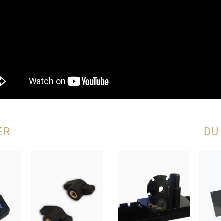
ER
DU