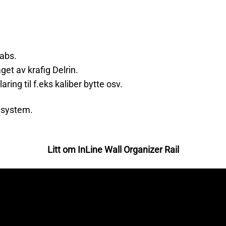
tabs.
et av krafig Delrin.
aring til f.eks kaliber bytte osv.
r system.
Litt om InLine Wall Organizer Rail