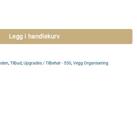
rende
.
Legg i handlekurv
oden
,
Tilbud
,
Upgrades / Tilbehør - 550
,
Vegg Organisering