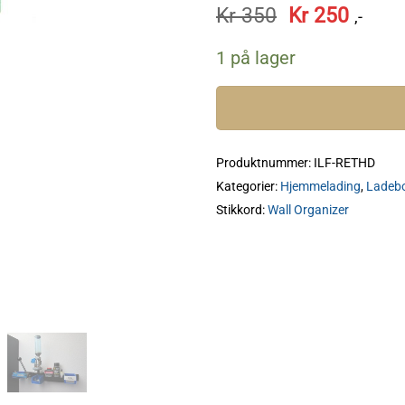
Opprinnelig
Nåvæ
Kr
350
Kr
250
,-
pris
pris
var:
er:
1 på lager
Kr 350.
Kr 250
Produktnummer:
ILF-RETHD
Kategorier:
Hjemmelading
,
Ladeb
Stikkord:
Wall Organizer