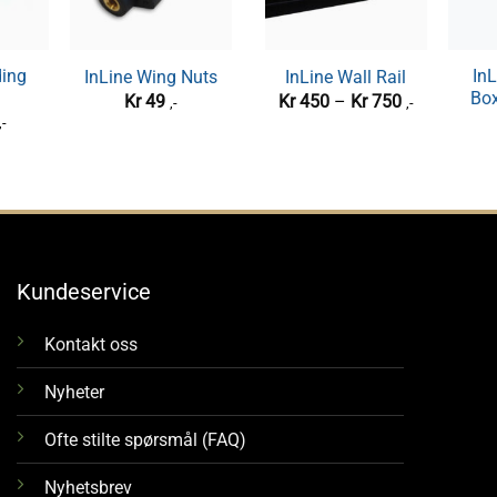
ing
Quick Change –
InL
In
InLine Wing Nuts
InLine Wall Rail
Flush 0″
Chang
Box
Prisområde:
Kr
49
Kr
450
–
Kr
750
,-
,-
Kr 450
Kr
815
,-
,-
til
Kr 750
Kundeservice
Kontakt oss
Nyheter
Ofte stilte spørsmål (FAQ)
Nyhetsbrev