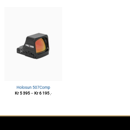
Holosun 507Comp
Prisområde:
Kr
5 395
–
Kr
6 195
,-
Kr 5
395
til
Kr 6
195