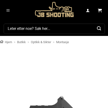
Skip
to
content
Søk
etter:
Hjem
>
Butikk
>
Optikk & Sikter
>
Montasje