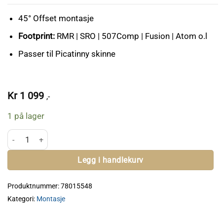
45° Offset montasje
Footprint:
RMR | SRO | 507Comp | Fusion | Atom o.l
Passer til Picatinny skinne
Kr
1 099
,-
1 på lager
Holosun 45 Offset Mount - RMR antall
Legg i handlekurv
Produktnummer:
78015548
Kategori:
Montasje