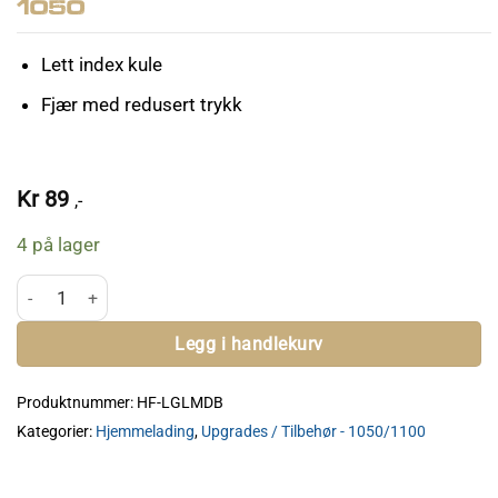
1050
Lett index kule
Fjær med redusert trykk
Kr
89
,-
4 på lager
HF Low Mass Ball & Spring - 1050 antall
Legg i handlekurv
Produktnummer:
HF-LGLMDB
Kategorier:
Hjemmelading
,
Upgrades / Tilbehør - 1050/1100