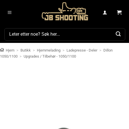
Skip
to
content
Søk
etter:
Hjem
>
Butikk
>
Hjemmelading
>
Ladepresse - Deler
>
Dillon
1050/1100
>
Upgrades / Tilbehør - 1050/1100