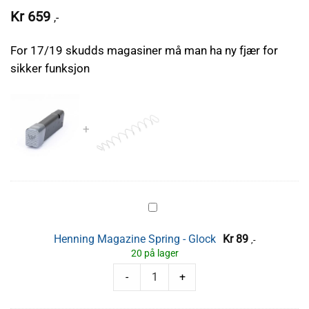
Kr
659
,-
For 17/19 skudds magasiner må man ha ny fjær for
sikker funksjon
Henning
Magazine
Henning Magazine Spring - Glock
Kr
89
,-
Spring
20 på lager
-
Henning Magazine Spring - Glock antall
-
+
Glock