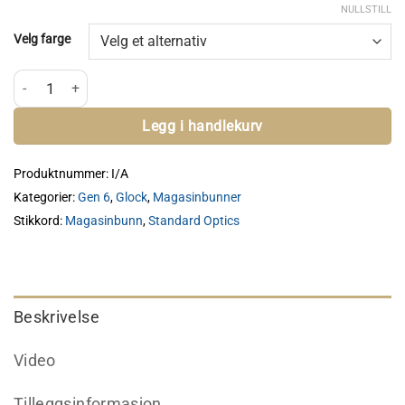
NULLSTILL
Velg farge
Henning Magasinbunn - Glock antall
Legg i handlekurv
Produktnummer:
I/A
Kategorier:
Gen 6
,
Glock
,
Magasinbunner
Stikkord:
Magasinbunn
,
Standard Optics
Beskrivelse
Video
Tilleggsinformasjon