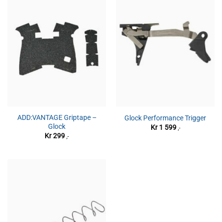
ADD:VANTAGE Griptape –
Glock Performance Trigger
Glock
Kr
1 599
,-
Kr
299
,-