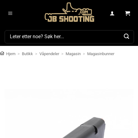
Skip
to
content
Søk
etter:
Hjem
>
Butikk
>
Våpendeler
>
Magasin
>
Magasinbunner