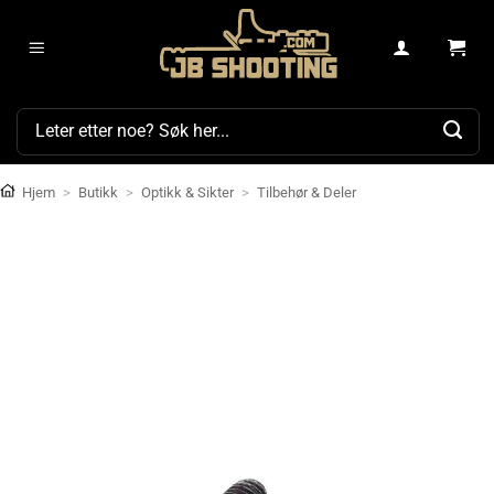
Skip
to
content
Søk
etter:
Hjem
>
Butikk
>
Optikk & Sikter
>
Tilbehør & Deler