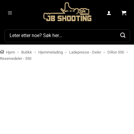
Skip
to
content
Søk
etter:
Hjem
>
Butikk
>
Hjemmelading
>
Ladepresse - Deler
>
Dillon 550
>
Reservedeler - 550