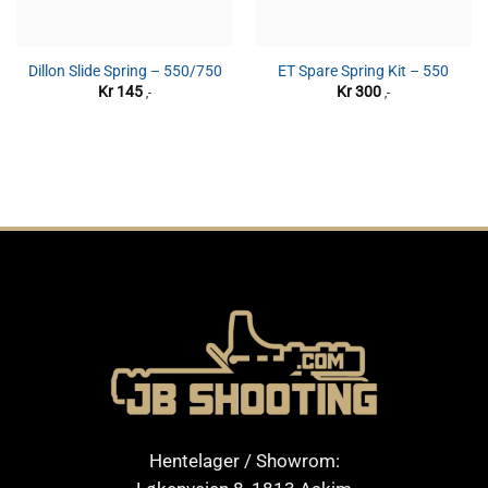
Dillon Slide Spring – 550/750
ET Spare Spring Kit – 550
Kr
145
Kr
300
,-
,-
Hentelager / Showrom: