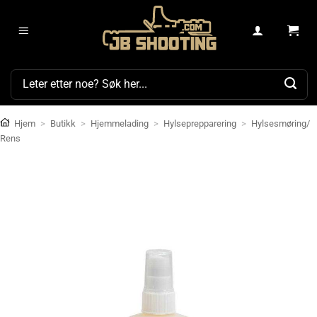
Skip
to
content
Søk
etter:
Hjem
>
Butikk
>
Hjemmelading
>
Hylseprepparering
>
Hylsesmøring/
Rens