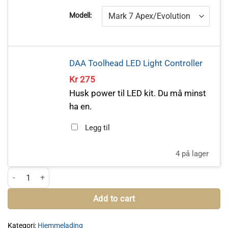
Modell:
DAA Toolhead LED Light Controller
Kr
275
Husk power til LED kit. Du må minst
ha en.
Legg til
4 på lager
DAA Toolhead LED – Mark 7 antall
Add to cart
Kategori:
Hjemmelading