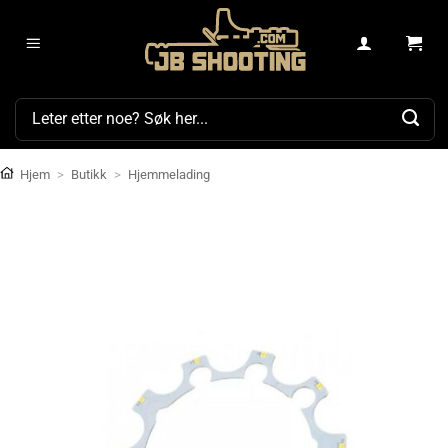
Skip
to
content
Søk
etter:
Hjem
>
Butikk
>
Hjemmelading