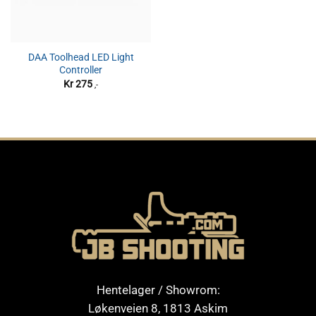
DAA Toolhead LED Light
Controller
Kr
275
,-
Hentelager / Showrom:
Løkenveien 8, 1813 Askim