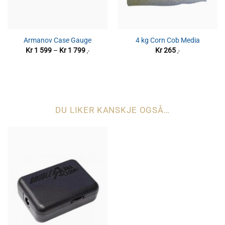
Armanov Case Gauge
4 kg Corn Cob Media
Prisområde:
Kr
1 599
–
Kr
1 799
Kr
265
,-
,-
Kr 1
599
til
Kr 1
799
DU LIKER KANSKJE OGSÅ…