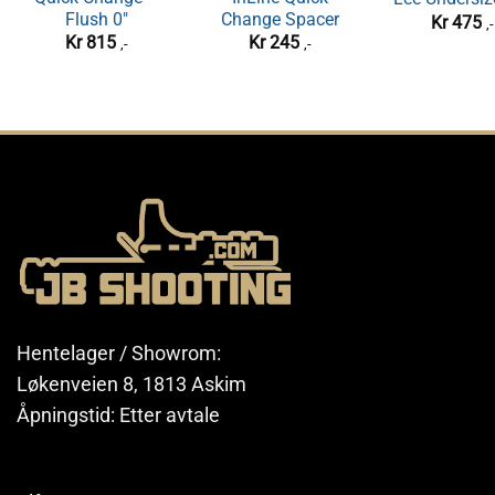
Flush 0″
Change Spacer
Kr
475
,-
Kr
815
Kr
245
,-
,-
Hentelager / Showrom:
Løkenveien 8, 1813 Askim
Åpningstid: Etter avtale