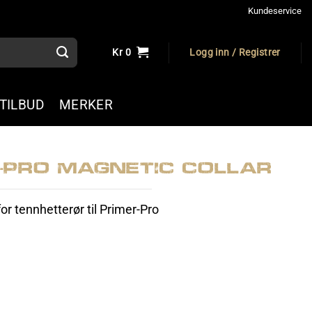
Kundeservice
Kr
0
Logg inn / Registrer
TILBUD
MERKER
-Pro Magnetic Collar
or tennhetterør til Primer-Pro