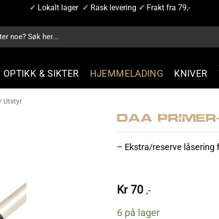
✓
Lokalt lager
✓
Rask levering
✓
Frakt fra 79,-
OPTIKK & SIKTER
HJEMMELADING
KNIVER
/ Utstyr
DAA Primer
– Ekstra/reserve låsering f
Kr
70
,-
6 på lager