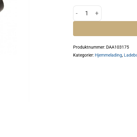
DAA Primer-Pro Magnetic C
Produktnummer:
DAA103175
Kategorier:
Hjemmelading
,
Ladeb