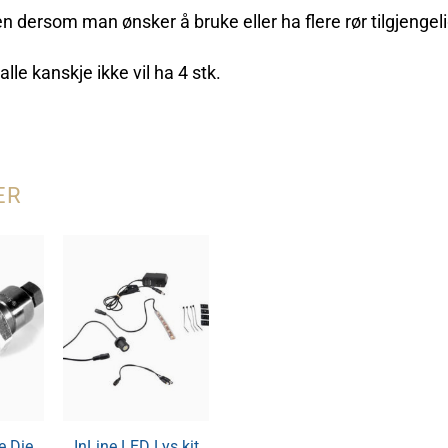
ersom man ønsker å bruke eller ha flere rør tilgjengeli
lle kanskje ikke vil ha 4 stk.
ER
Quick Change
ET Di
e Die
InLine LED Lys kit