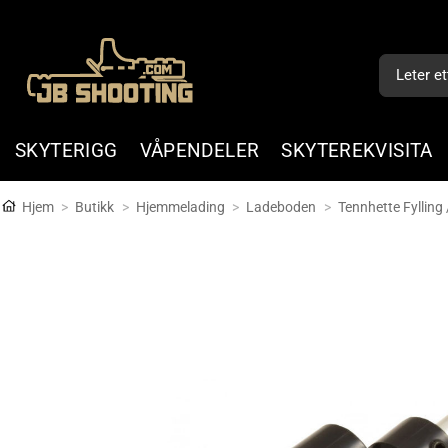
Skip
to
Søk
content
etter:
SKYTERIGG
VÅPENDELER
SKYTEREKVISITA
Hjem
>
Butikk
>
Hjemmelading
>
Ladeboden
>
Tennhette Fylling 