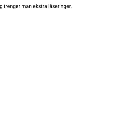
g trenger man ekstra låseringer.
llon Pick-up
Quick Change –
Stencil For