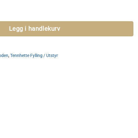
ollar antall
Legg i handlekurv
oden
,
Tennhette Fylling / Utstyr