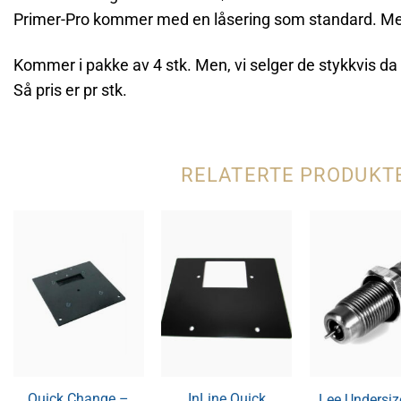
Primer-Pro kommer med en låsering som standard. Men d
Kommer i pakke av 4 stk. Men, vi selger de stykkvis da a
Så pris er pr stk.
RELATERTE PRODUKT
Quick Change –
InLine Quick
Lee Undersiz