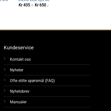
Holder Enkel
Tu
Prisområde:
Kr
435
–
Kr
650
,-
Kr 435
Kr
250
,-
til
Kr 650
Kundeservice
Kontakt oss
Nyheter
Ofte stilte spørsmål (FAQ)
Nyhetsbrev
Manualer