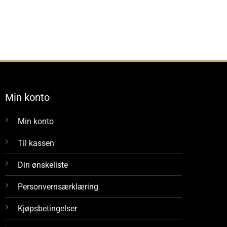
be Clips
Adapter
Armanov Gauge
Kr
15
Kr
575
Kr
50
,-
,-
,-
Min konto
Min konto
Til kassen
Din ønskeliste
Personvernsærklæring
Kjøpsbetingelser