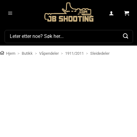
Skip
to
content
Søk
etter:
Hjem
>
Butikk
>
Våpendeler
>
1911/2011
>
Sleidedeler