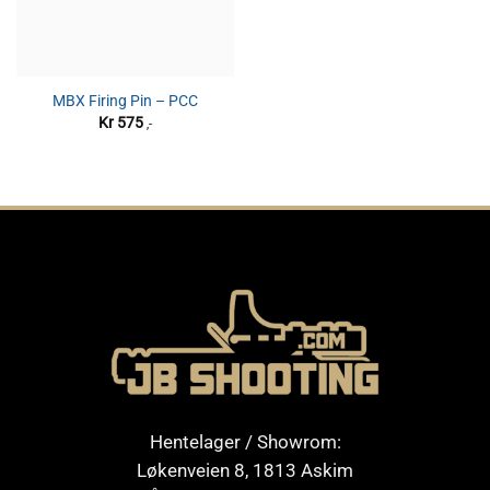
MBX Firing Pin – PCC
Kr
575
,-
Hentelager / Showrom:
Løkenveien 8, 1813 Askim