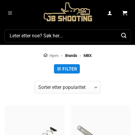
Skip
to
content
Søk
etter:
Hjem
>
Brands
>
MBX
FILTER